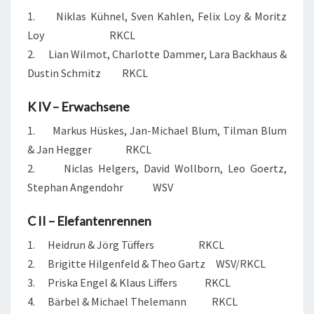
1. Niklas Kühnel, Sven Kahlen, Felix Loy & Moritz
Loy RKCL
2. Lian Wilmot, Charlotte Dammer, Lara Backhaus &
Dustin Schmitz RKCL
K IV – Erwachsene
1. Markus Hüskes, Jan-Michael Blum, Tilman Blum
& Jan Hegger RKCL
2. Niclas Helgers, David Wollborn, Leo Goertz,
Stephan Angendohr WSV
C II – Elefantenrennen
1. Heidrun & Jörg Tüffers RKCL
2. Brigitte Hilgenfeld & Theo Gartz WSV/RKCL
3. Priska Engel & Klaus Liffers RKCL
4. Bärbel & Michael Thelemann RKCL