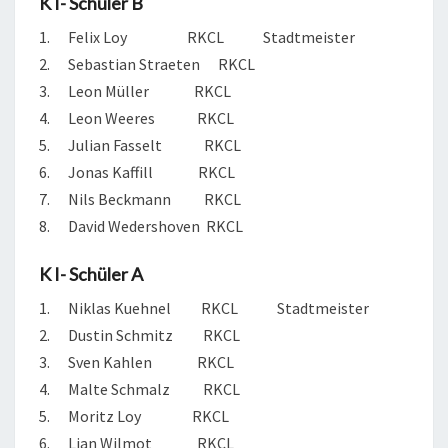
K I- Schüler B
1. Felix Loy RKCL Stadtmeister
2. Sebastian Straeten RKCL
3. Leon Müller RKCL
4. Leon Weeres RKCL
5. Julian Fasselt RKCL
6. Jonas Kaffill RKCL
7. Nils Beckmann RKCL
8. David Wedershoven RKCL
K I- Schüler A
1. Niklas Kuehnel RKCL Stadtmeister
2. Dustin Schmitz RKCL
3. Sven Kahlen RKCL
4. Malte Schmalz RKCL
5. Moritz Loy RKCL
6. Lian Wilmot RKCL