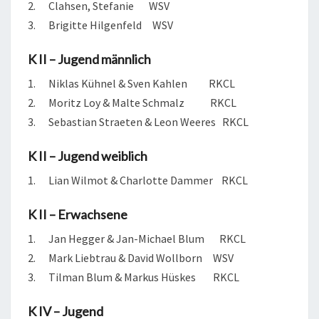
2. Clahsen, Stefanie WSV
3. Brigitte Hilgenfeld WSV
K II – Jugend männlich
1. Niklas Kühnel & Sven Kahlen RKCL
2. Moritz Loy & Malte Schmalz RKCL
3. Sebastian Straeten & Leon Weeres RKCL
K II – Jugend weiblich
1. Lian Wilmot & Charlotte Dammer RKCL
K II – Erwachsene
1. Jan Hegger & Jan-Michael Blum RKCL
2. Mark Liebtrau & David Wollborn WSV
3. Tilman Blum & Markus Hüskes RKCL
K IV – Jugend