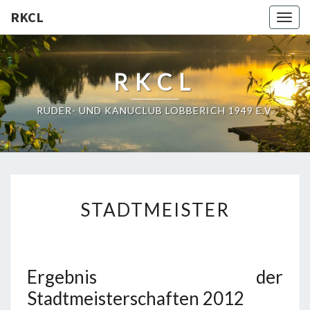
RKCL
Togg
navig
RKCL
RUDER- UND KANUCLUB LOBBERICH 1949 E.V.
STADTMEISTER
STADTMEISTER
Ergebnis der
Stadtmeisterschaften 2012