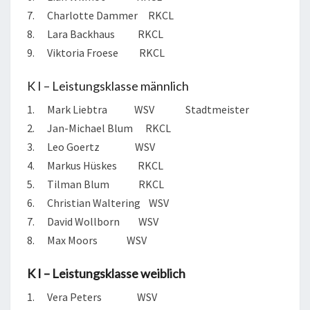
7. Charlotte Dammer RKCL
8. Lara Backhaus RKCL
9. Viktoria Froese RKCL
K I – Leistungsklasse männlich
1. Mark Liebtra WSV Stadtmeister
2. Jan-Michael Blum RKCL
3. Leo Goertz WSV
4. Markus Hüskes RKCL
5. Tilman Blum RKCL
6. Christian Waltering WSV
7. David Wollborn WSV
8. Max Moors WSV
K I – Leistungsklasse weiblich
1. Vera Peters WSV