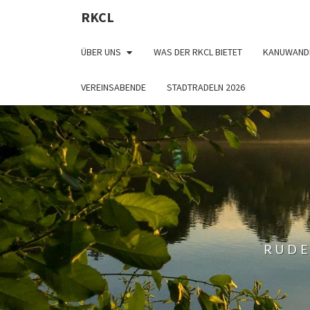
RKCL
ÜBER UNS
WAS DER RKCL BIETET
KANUWAND
VEREINSABENDE
STADTRADELN 2026
RUDE