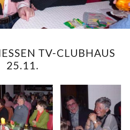
2017
INESSEN TV-CLUBHAUS
EISBEINESSEN
25.11.
TV-
CLUBHAUS
25.11.