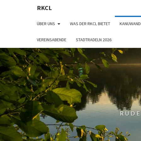
RKCL
ÜBER UNS
WAS DER RKCL BIETET
KANUWAND
VEREINSABENDE
STADTRADELN 2026
RUDE